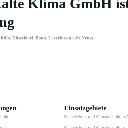
älte Klima GmbH ist
ung
n
Köln
,
Düsseldorf
,
Bonn
,
Leverkusen
oder
Neuss
.
tungen
Einsatzgebiete
chnik
Kältetechnik und Klimatechnik in
hnik
Kältetechnik und Klimatechnik in