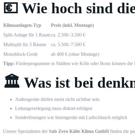
💶 Wie hoch sind di
Klimaanlagen-Typ
Preis (inkl. Montage)
Split-Anlage für 1 Raum
ca. 2.500–3.500 €
Multisplit für 3 Räume
ca. 5.500–7.500 €
Ihre Angebotsanfrage in
Ihre Angebotsanfrage in
Monoblock-Gerät
ab 400 € (ohne Montage)
Tipp:
Förderprogramme in Städten wie Köln oder Bonn können die Inve
🏛️ Was ist bei den
Außengeräte dürfen meist nicht sichtbar sein
Leitungsverlegung muss diskret erfolgen
Sonderlösungen wie Innengeräte mit Luftschlauch möglich
Unsere Spezialisten der
Sub Zero Kälte Klima GmbH
finden die p