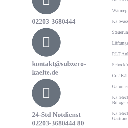
Wärmepu
02203-3680444
Kaltwass
Steuerun
Lüftungs
RLT Anl
kontakt@subzero-
Schockfr
kaelte.de
Co2 Käl
Gärunter
Kältetec
Bürogeb
24-Std Notdienst
Kältetec
Gastron
02203-3680444 80