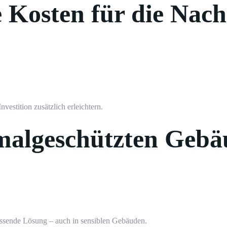
e Kosten für die Nac
 nur 3 Minuten
 nur 3 Minuten
stition zusätzlich erleichtern.
kmalgeschützten Geb
assende Lösung – auch in sensiblen Gebäuden.