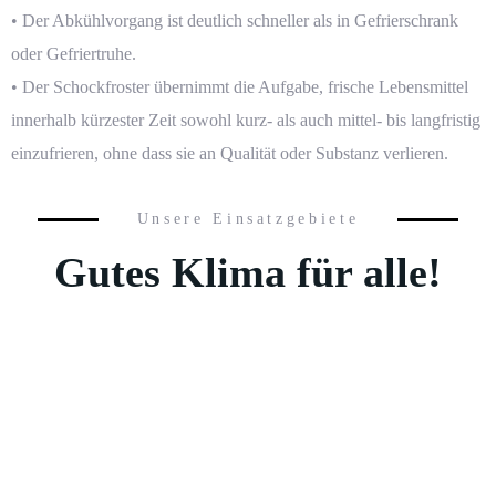
• Der Abkühlvorgang ist deutlich schneller als in Gefrierschrank
oder Gefriertruhe.
Ihre Angebotsanfrage in nur 3 Minuten
Ihre Angebotsanfrage in nur 3 Minuten
• Der Schockfroster übernimmt die Aufgabe, frische Lebensmittel
innerhalb kürzester Zeit sowohl kurz- als auch mittel- bis langfristig
einzufrieren, ohne dass sie an Qualität oder Substanz verlieren.
Unsere Einsatzgebiete
Gutes Klima für alle!