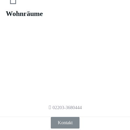
Wohnräume
Haben wir Ihr Interesse
geweckt?
Haben wir Ihr Interesse geweckt?
Kontaktieren Sie uns gerne, damit wir auch
Sie mit den neusten Standards der
Kältetechnik beraten.
02203-3680444
Kontakt