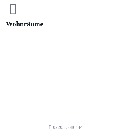
Wohnräume
Haben wir Ihr Interesse
geweckt?
Haben wir Ihr Interesse geweckt?
Kontaktieren Sie uns gerne, damit wir auch
Sie mit unserem Service und
Wartungsarbeiten für Kältetechnik und
Klimatechnik in Köln beraten.
02203-3680444