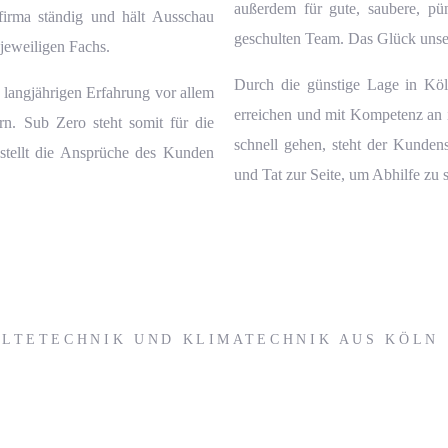
außerdem für gute, saubere, pün
kfirma
ständig und hält Ausschau
geschulten Team. Das Glück unse
 jeweiligen Fachs.
Durch die günstige Lage in Köl
langjährigen Erfahrung vor allem
erreichen und mit Kompetenz an i
ern.
Sub Zero
steht somit für die
schnell gehen, steht der
Kundens
 stellt die Ansprüche des Kunden
und Tat zur Seite, um Abhilfe zu 
ÄLTETECHNIK UND KLIMATECHNIK AUS KÖLN