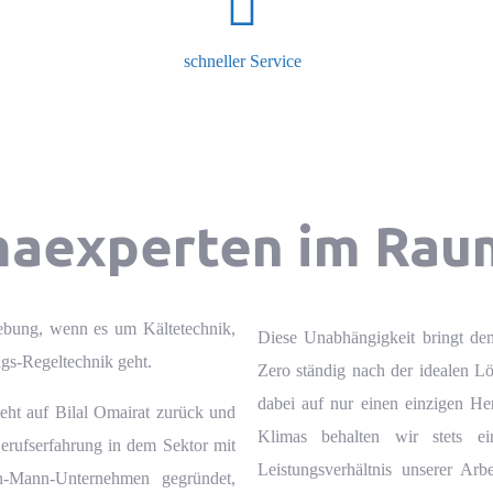
schneller Service
maexperten im Rau
gebung, wenn es um
Kältetechnik
,
Diese Unabhängigkeit bringt den
gs-Regeltechnik
geht.
Zero ständig nach der idealen L
dabei auf nur einen einzigen Hers
t auf Bilal Omairat zurück und
Klimas behalten wir stets ei
Berufserfahrung in dem Sektor mit
Leistungsverhältnis unserer Arbe
in-Mann-Unternehmen gegründet,