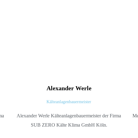
Alexander
Werle
Kälteanlagenbauermeister
Me
rma
Alexander Werle Kälteanlagenbauermeister der Firma
SUB ZERO Kälte Klima GmbH Köln.
 nur 3 Minuten
 nur 3 Minuten