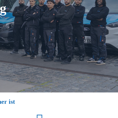
g
r ist