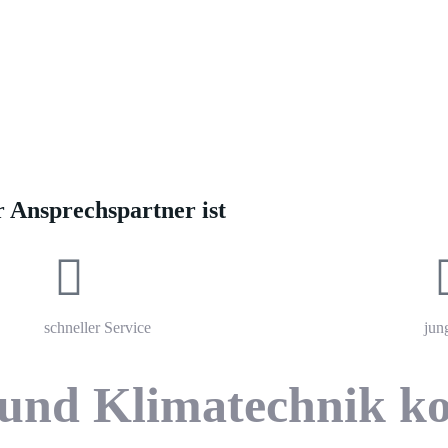
lima und
Kältetechn
d Klima
Partner in NRW und Rheinland-Pfa
Düsseldorf, Aachen und Umgebung.
Ansprechspartner ist
schneller Service
jun
 und Klimatechnik 