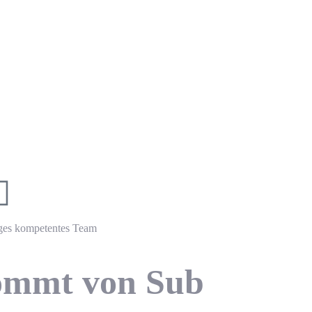
ik
lz für Köln, Bonn, Leverkusen,
ges kompetentes Team
kommt von Sub