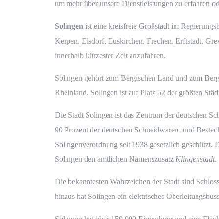
um mehr über unsere Dienstleistungen zu erfahren ode
Solingen
ist eine kreisfreie Großstadt im Regierungs
Kerpen, Elsdorf, Euskirchen, Frechen, Erftstadt, G
innerhalb kürzester Zeit anzufahren.
Solingen gehört zum Bergischen Land und zum Bergis
Rheinland. Solingen ist auf Platz 52 der größten Stä
Die Stadt Solingen ist das Zentrum der deutschen Sc
90 Prozent der deutschen Schneidwaren- und Besteckh
Solingenverordnung seit 1938 gesetzlich geschützt. D
Solingen den amtlichen Namenszusatz
Klingenstadt
.
Die bekanntesten Wahrzeichen der Stadt sind Schlo
hinaus hat Solingen ein elektrisches Oberleitungsbus
Ihre Angebotsanfrage in
Ihre Angebotsanfrage in
Solingen hat über 159.000 Einwohner und eine Fläc