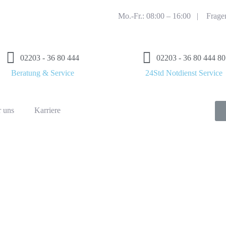
Mo.-Fr.: 08:00 – 16:00 |
Frage
02203 - 36 80 444
02203 - 36 80 444 80
Beratung & Service
24Std Notdienst Service
 uns
Karriere
ik und Klimatechnik 
SUB ZERO