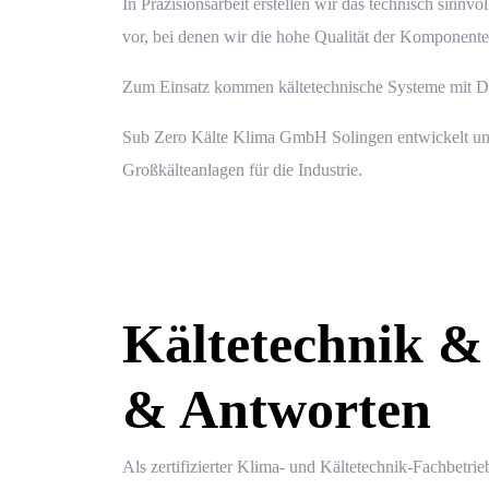
In Präzisionsarbeit erstellen wir das technisch sinn
vor, bei denen wir die hohe Qualität der Komponent
Zum Einsatz kommen kältetechnische Systeme mit Dir
Sub Zero
Kälte Klima GmbH Solingen entwickelt und
Großkälteanlagen für die Industrie.
Kältetechnik &
& Antworten
Als zertifizierter Klima- und Kältetechnik-Fachbetr