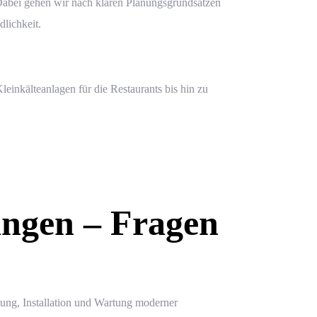
. Dabei gehen wir nach klaren Planungsgrundsätzen
dlichkeit
.
einkälteanlagen für die
Restaurants
bis hin zu
ingen – Fragen
ung, Installation und Wartung moderner