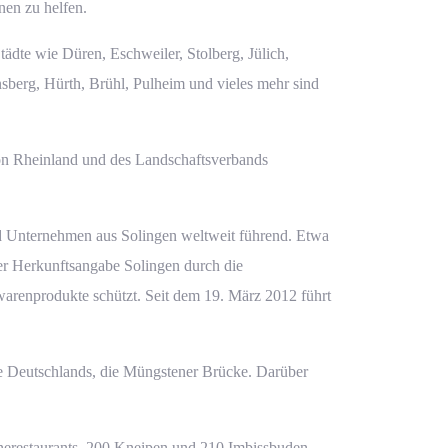
nen zu helfen.
tädte wie Düren, Eschweiler, Stolberg, Jülich,
sberg, Hürth, Brühl, Pulheim und vieles mehr sind
ion Rheinland und des Landschaftsverbands
nd Unternehmen aus Solingen weltweit führend. Etwa
der Herkunftsangabe Solingen durch die
dwarenprodukte schützt. Seit dem 19. März 2012 führt
e Deutschlands, die Müngstener Brücke. Darüber
rnerestaurants, 200 Kneipen und 210 Imbissbuden