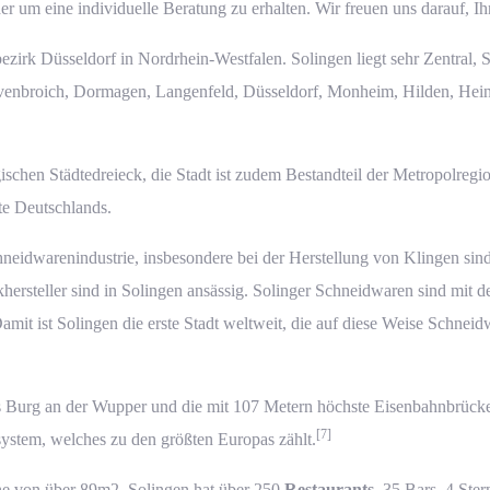
r um eine individuelle Beratung zu erhalten. Wir freuen uns darauf, Ih
bezirk
Düsseldorf
in Nordrhein-Westfalen. Solingen liegt sehr Zentral, S
revenbroich, Dormagen, Langenfeld,
Düsseldorf
, Monheim, Hilden, Hein
chen Städtedreieck, die Stadt ist zudem Bestandteil der Metropolreg
dte Deutschlands.
hneidwarenindustrie, insbesondere bei der Herstellung von Klingen si
ersteller sind in Solingen ansässig. Solinger Schneidwaren sind mit 
amit ist Solingen die erste Stadt weltweit, die auf diese Weise Schnei
ss Burg an der Wupper und die mit 107 Metern höchste Eisenbahnbrück
[7]
system, welches zu den größten Europas zählt.
 nur 3 Minuten
 nur 3 Minuten
he von über 89m2, Solingen hat über 250
Restaurants
, 35 Bars, 4 Ste