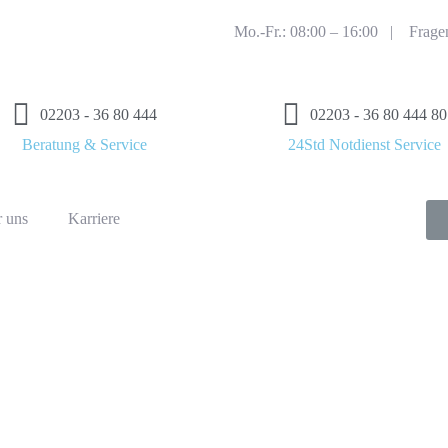
Mo.-Fr.: 08:00 – 16:00 |
Frage
02203 - 36 80 444
02203 - 36 80 444 80
Beratung & Service
24Std Notdienst Service
 uns
Karriere
y Industries Klimage