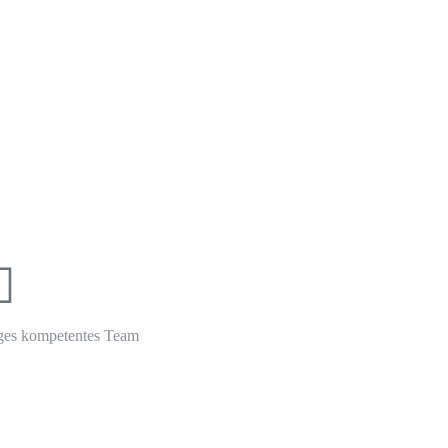
e
, Düsseldorf, Aachen und Umgebung.
ges kompetentes Team