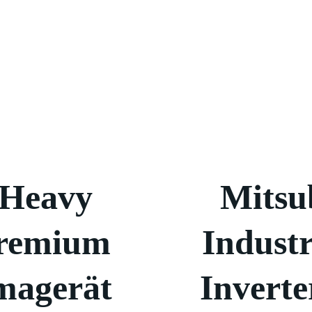
 Heavy
Mitsu
Premium
Indust
imagerät
Inverte