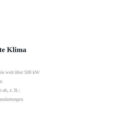
te Klima
bis weit über 500 kW
au
ab, z. B.:
auslastungen