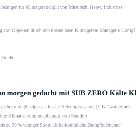
ösungen für Klimageräte Split von Mitsubishi Heavy Industries:
von Objekten durch den kostenlosen Klimageräte-Manager e-CompTr
 Fidelio
t, an morgen gedacht mit SUB ZERO Kälte 
ischer und günstiger als fossile Heizungssysteme (z. B. Gastherme)
hrige Klimatisierung unabhängig vom Standort
bis zu 90 % weniger Strom als herkömmliche Dampfbefeuchter
 nur 3 Minuten
 nur 3 Minuten