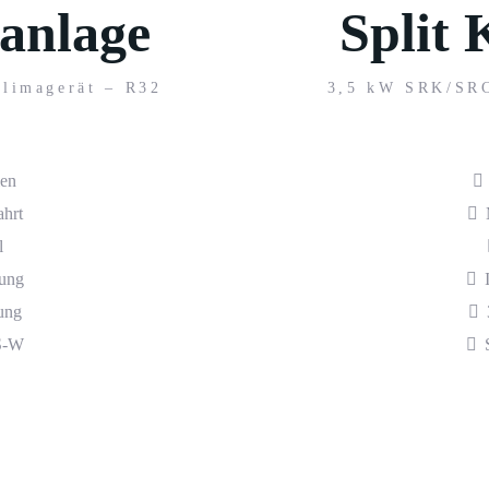
aanlage
Split 
limagerät – R32
3,5 kW SRK/SRC
ien
hrt
l
nung
ung
S-W