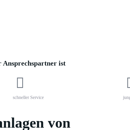
it Montage
Ihr zuverlässiger Meisterbetrieb
für Ihre Mitsubishi Heavy Split Klimaanlag
ima
Partner in NRW und Rheinland-Pfalz für Köln, Bonn, Leverkusen
Ansprechspartner ist
schneller Service
jun
nlagen von