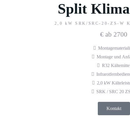
Split Klim
2,0 kW SRK/SRC-20-ZS-W K
€
ab 2700
Montagematerial
Montage und Anfa
R32 Kältemitte
Infrarotfernbedie
2,0 kW Kälteleist
SRK / SRC 20 Z
Kontakt