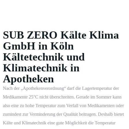
SUB ZERO Kälte Klima
GmbH in Köln
Kältetechnik und
Klimatechnik in
Apotheken
Nach der „Apothekenverordnung“ darf die Lagertemperatur der
Medikamente 25°C nicht überschreiten. Gerade im Sommer kann
also eine zu hohe Temperatur zum Verfall von Medikamenten oder
zumindest zur Verminderung der Qualität beitragen. Deshalb bietet
Kälte
und
Klimatechnik
eine gute Möglichkeit die Temperatur