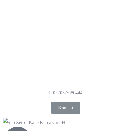
Haben wir Ihr Interesse
geweckt?
Haben wir Ihr Interesse geweckt?
Kontaktieren Sie uns gerne, damit wir auch
sie mit den neusten Standards der
Kältetechnik beraten.
02203-3680444
Kontakt