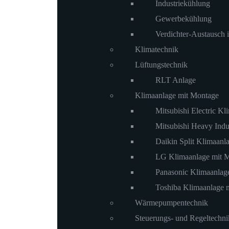
Industriekühlung
Gewerbekühlung
Verdichter-Austausch
Klimatechnik
Lüftungstechnik
RLT Anlage
Klimaanlage mit Montage
Mitsubishi Electric Kl
Mitsubishi Heavy Indu
Daikin Split Klimaanl
LG Klimaanlage mit 
Panasonic Klimaanlag
Toshiba Klimaanlage 
Wärmepumpentechnik
Steuerungs- und Regeltechni