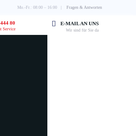
Mo.-Fr.: 08:00 – 16:00 |
Fragen & Antworten
 444 80
E-MAIL AN UNS
t Service
Wir sind für Sie da
Angebotsanfrage