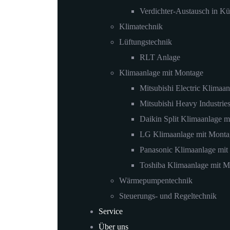
Verdichter-Austausch in K
Klimatechnik
Lüftungstechnik
RLT Anlage
Klimaanlage mit Montage
Mitsubishi Electric Klimaan
Mitsubishi Heavy Industrie
Daikin Split Klimaanlage 
LG Klimaanlage mit Monta
Panasonic Klimaanlage mit
Toshiba Klimaanlage mit M
Wärmepumpentechnik
Steuerungs- und Regeltechnik
Service
Über uns