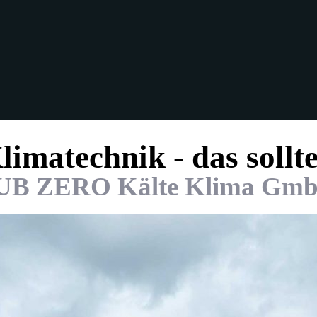
limatechnik - das sollte
UB ZERO Kälte Klima Gm
 nur 3 Minuten
 nur 3 Minuten