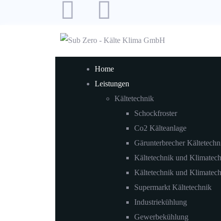
Home
Leistungen
Kältetechnik
Schockfroster
Co2 Kälteanlage
Gärunterbrecher Kältetechn
Kältetechnik und Klimatec
Kältetechnik und Klimatech
Supermarkt Kältetechnik
Industriekühlung
Gewerbekühlung