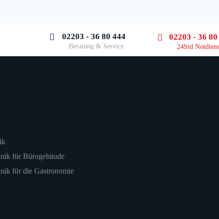
02203 - 36 80 444
02203 - 36 80
Beratung & Service
24Std Notdiens
ik
hnik für Bürogebäude
nik für die Gastronomie