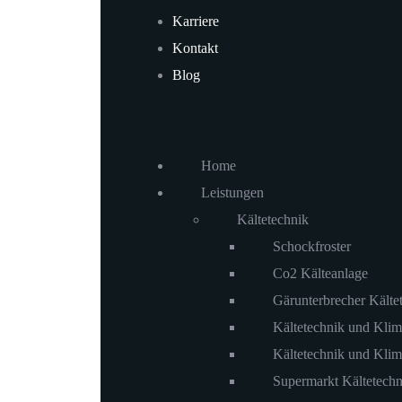
Karriere
Kontakt
Blog
Home
Leistungen
Kältetechnik
Schockfroster
Co2 Kälteanlage
Gärunterbrecher Kälte
Kältetechnik und Klim
Kältetechnik und Klim
Supermarkt Kältetechn