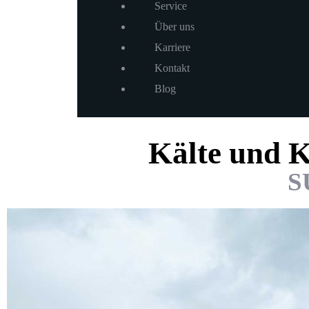
Service
Über uns
Karriere
Kontakt
Blog
Kälte und K
S
Ihre Angebotsanfrage in
Ihre Angebotsanfrage in