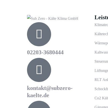
Leis
Klimate
Kältetec
Wärmepu
02203-3680444
Kaltwass
Steuerun
Lüftungs
RLT Anl
kontakt@subzero-
Schockfr
kaelte.de
Co2 Käl
Gärunter