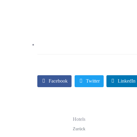
Haben wir Ihr 
Haben wir Ihr Interesse geweck
Standards der Kältetechnik ber
Facebook
Twitter
LinkedIn
Hotels
Zurück