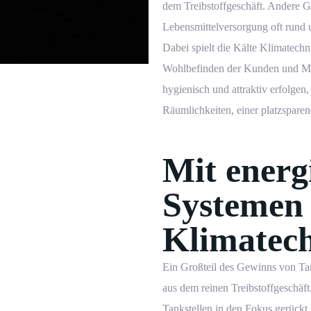
dem Treibstoffgeschäft. Andere Ge
Lebensmittelversorgung oft rund
Dabei spielt die Kälte
Klimatechn
Wohlbefinden der Kunden und Mit
hygienisch und attraktiv erfolgen,
Räumlichkeiten, einer platzspare
Mit energ
Systemen 
Klimatec
Ein Großteil des Gewinns von Tank
aus dem reinen Treibstoffgeschäft
Tankstellen in den Fokus gerückt