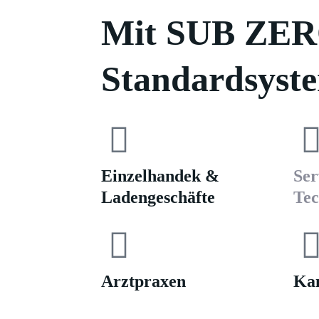
Mit SUB ZERO
Standardsyste
Einzelhandek &
Ser
Ladengeschäfte
Te
Arztpraxen
Kan