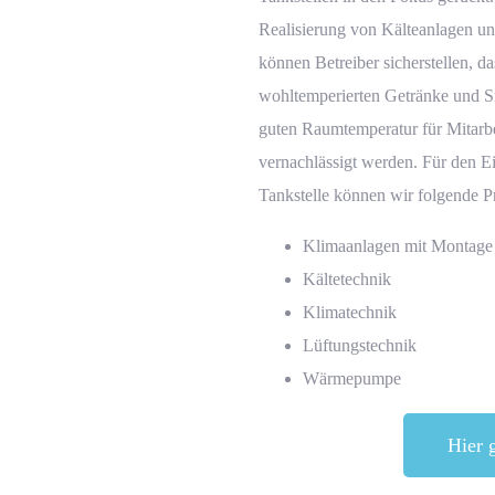
Realisierung von Kälteanlagen un
können Betreiber sicherstellen, d
wohltemperierten Getränke und S
guten Raumtemperatur für Mitarbe
vernachlässigt werden. Für den E
Tankstelle können wir folgende P
Klimaanlagen mit Montage
 nur 3 Minuten
 nur 3 Minuten
Kältetechnik
Klimatechnik
Lüftungstechnik
Wärmepumpe
Hier g