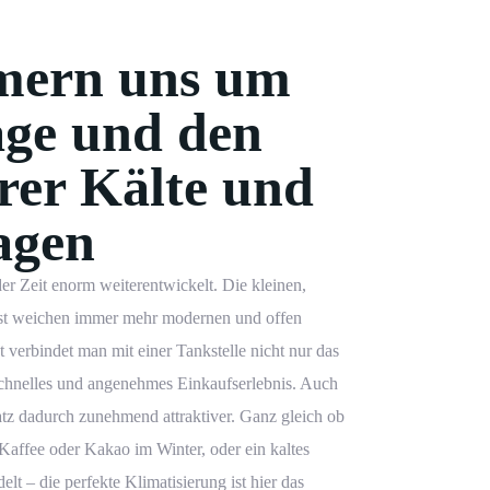
ern uns um
age und den
hrer Kälte und
agen
er Zeit enorm weiterentwickelt. Die kleinen,
st weichen immer mehr modernen und offen
verbindet man mit einer Tankstelle nicht nur das
schnelles und angenehmes Einkaufserlebnis. Auch
latz dadurch zunehmend attraktiver.
Ganz gleich ob
 Kaffee oder Kakao im Winter, oder ein kaltes
elt – die perfekte
Klimatisierung
ist hier das