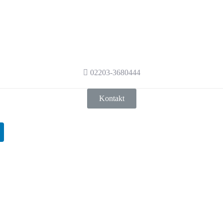
Interesse geweckt?
t? Kontaktieren Sie uns gerne, damit wir au
aten.
02203-3680444
Kontakt