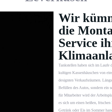
Wir kümm
die Mont
Service i
Klimaanl
Tankstellen haben sich im Laufe d
kultigen Kassenhäuschen von ein
designten Verkaufsräumen. Längst 
Befüllen des Autos, sondern ein 
für Mitarbeiter wird der Arbeitsp
es sich um einen heißen, frischen
Getränk oder Eis im Sommer hand