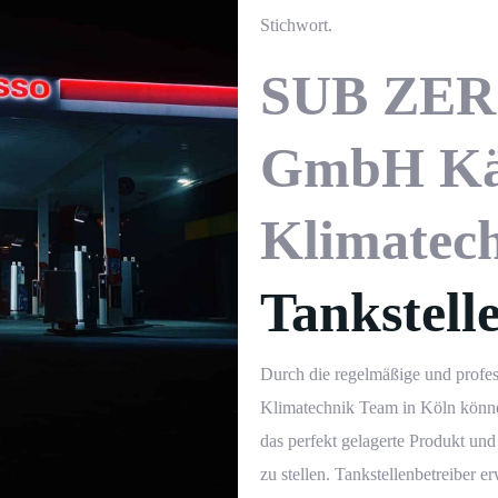
Stichwort.
SUB ZERO
GmbH
Kä
Klimatec
Tankstell
Durch die regelmäßige und profes
Klimatechnik
Team in Köln können
das perfekt gelagerte Produkt un
zu stellen. Tankstellenbetreiber e