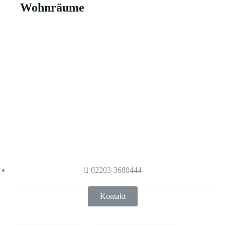
Wohnräume
Haben wir Ihr Interesse
geweckt?
Haben wir Ihr Interesse geweckt?
Kontaktieren Sie uns gerne, damit wir
auch sie mit den neusten Standards der
Kältetechnik beraten.
02203-3680444
Kontakt