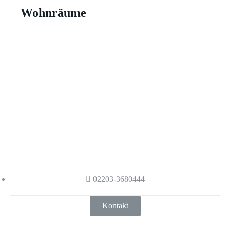
Wohnräume
Haben wir Ihr Interesse
geweckt?
Haben wir Ihr Interesse geweckt?
Kontaktieren Sie uns gerne, damit wir
auch sie mit den neusten Standards der
Kältetechnik beraten.
02203-3680444
Kontakt