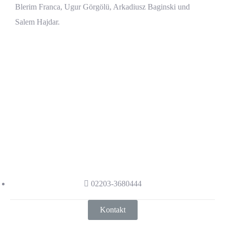
Blerim Franca, Ugur Görgölü, Arkadiusz Baginski und
Salem Hajdar.
Haben wir Ihr Interesse
geweckt?
Haben wir Ihr Interesse geweckt?
Kontaktieren Sie uns gerne, damit wir
auch sie mit den neusten Standards der
Kältetechnik beraten.
02203-3680444
Kontakt