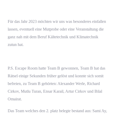
Für das Jahr 2023 möchten wir uns was besonderes einfallen
lassen, eventuell eine Mutprobe oder eine Veranstaltung die
ganz nah mit dem Beruf Kältetechnik und Klimatechnik
Ihre Angebotsanfrage in nur 3 Minuten
zutun hat.
Ihre Angebotsanfrage in nur 3 Minuten
P.S. Escape Room hatte Team B gewonnen, Team B hat das
Rätsel einige Sekunden früher gelöst und konnte sich somit
befreien, zu Team B gehörten: Alexander Werle, Richard
Cirkov, Mutlu Turan, Ensar Karail, Artur Cirkov und Bilal
Omairat.
Das Team welches den 2. platz belegte bestand aus: Sami Ay,