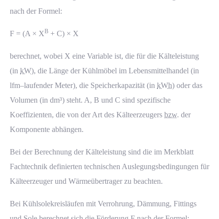
nach der Formel:
B
F = (A × X
+ C) × X
berechnet, wobei X eine Variable ist, die für die Kälteleistung
(in
kW
), die Länge der Kühlmöbel im Lebensmittelhandel (in
lfm–laufender Meter), die Speicherkapazität (in
kWh
) oder das
Volumen (in dm³) steht. A, B und C sind spezifische
Koeffizienten, die von der Art des Kälteerzeugers
bzw.
der
Komponente abhängen.
Bei der Berechnung der Kälteleistung sind die im Merkblatt
Fachtechnik definierten technischen Auslegungsbedingungen für
Kälteerzeuger und Wärmeübertrager zu beachten.
Bei Kühlsolekreisläufen mit Verrohrung, Dämmung, Fittings
und Sole berechnet sich die Förderung F nach der Formel: