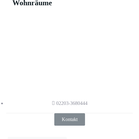
Wohnräume
Haben wir Ihr Interesse
geweckt?
Haben wir Ihr Interesse geweckt?
Kontaktieren Sie uns gerne, damit wir
auch sie mit den neusten Standards der
Kältetechnik beraten.
02203-3680444
Kontakt