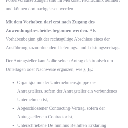
Fördervoraussetzungen sind im
Merkblatt Fachtechnik
definiert
und können dort nachgelesen werden.
Mit dem Vorhaben darf erst nach Zugang des
Zuwendungsbescheides begonnen werden.
Als
Vorhabenbeginn gilt der rechtsgültige Abschluss eines der
Ausführung zuzuordnenden Lieferungs- und Leistungsvertrags.
Der Antragsteller kann/sollte seinen Antrag elektronisch um
Unterlagen oder Nachweise ergänzen, wie
z. B.
:
Organigramm der Unternehmensgruppe des
Antragstellers, sofern der Antragsteller ein verbundenes
Unternehmen ist,
Ihre Angebotsanfrage in nur 3 Minuten
Abgeschlossener
Contracting
-Vertrag, sofern der
Ihre Angebotsanfrage in nur 3 Minuten
Antragsteller ein
Contractor
ist,
Unterschriebene
De-minimis-Beihilfen
-Erklärung